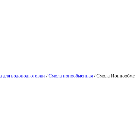
а для водоподготовки
/
Смола ионообменная
/ Смола Ионнообмен