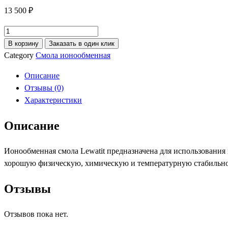
13 500
₽
Количество
товара
В корзину
Заказать в один клик
Смола
Category
Смола ионообменная
Ионнообменная
Описание
Lewatit
Отзывы (0)
249NS
Характеристики
25л
Описание
Ионообменная смола Lewatit предназначена для использования
хорошую физическую, химическую и температурную стабильно
Отзывы
Отзывов пока нет.