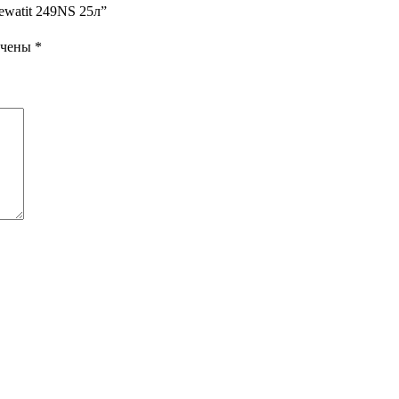
ewatit 249NS 25л”
ечены
*