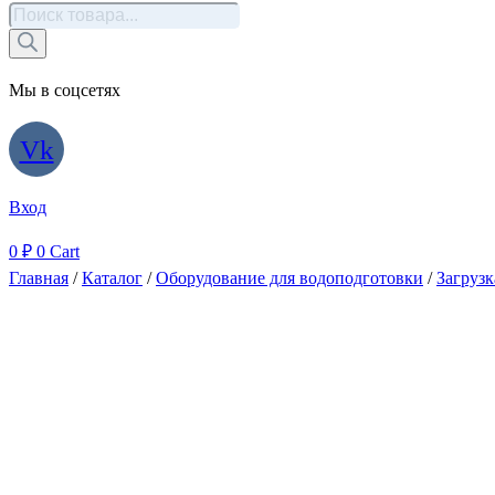
Поиск
товаров
Мы в соцсетях
Vk
Вход
0
₽
0
Cart
Главная
/
Каталог
/
Оборудование для водоподготовки
/
Загрузк