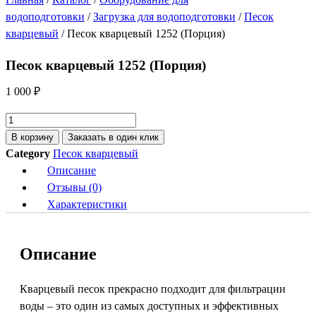
водоподготовки
/
Загрузка для водоподготовки
/
Песок
кварцевый
/ Песок кварцевый 1252 (Порция)
Песок кварцевый 1252 (Порция)
1 000
₽
Количество
товара
В корзину
Заказать в один клик
Песок
Category
Песок кварцевый
кварцевый
Описание
1252
Отзывы (0)
(Порция)
Характеристики
Описание
Кварцевый песок прекрасно подходит для фильтрации
воды – это один из самых доступных и эффективных