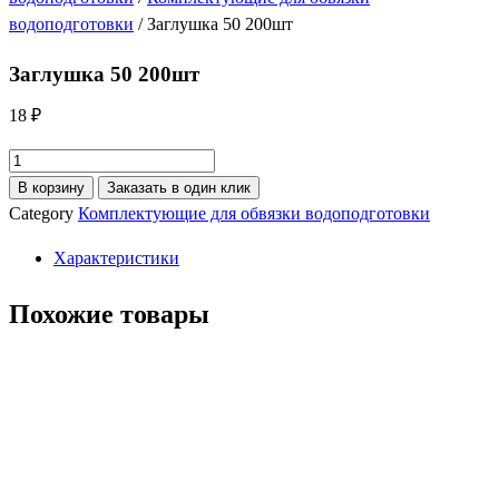
водоподготовки
/ Заглушка 50 200шт
Заглушка 50 200шт
18
₽
Количество
товара
В корзину
Заказать в один клик
Заглушка
Category
Комплектующие для обвязки водоподготовки
50
Характеристики
200шт
Похожие товары