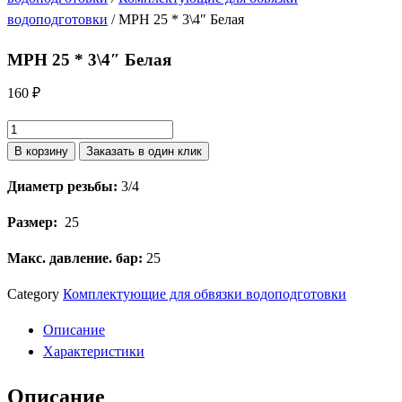
водоподготовки
/ МРН 25 * 3\4″ Белая
МРН 25 * 3\4″ Белая
160
₽
Количество
товара
В корзину
Заказать в один клик
МРН
Диаметр резьбы:
3/4
25
*
Рaзмер:
25
3\4"
Белая
Макc. давление. бар:
25
Category
Комплектующие для обвязки водоподготовки
Описание
Характеристики
Описание