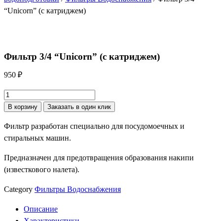
“Unicorn” (с катриджем)
Фильтр 3/4 “Unicorn” (с катриджем)
950
₽
Количество
товара
В корзину
Заказать в один клик
Фильтр
Фильтр разработан специально для посудомоечных и
3/4
стиральных машин.
"Unicorn"
(с
Предназначен для предотвращения образования накипи
катриджем)
(известкового налета).
Category
Фильтры Водоснабжения
Описание
Характеристики