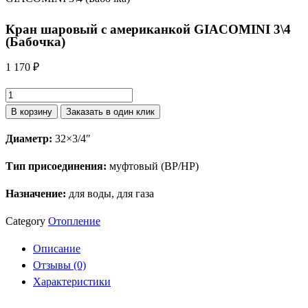
Кран шаровый с американкой GIACOMINI 3\4
(Бабочка)
1 170
₽
Количество
товара
В корзину
Заказать в один клик
Кран
Диаметр:
32×3/4″
шаровый
с
Тип присоединения:
муфтовый (ВР/НР)
американкой
GIACOMINI
Назначение:
для воды, для газа
3\4
Category
Отопление
(Бабочка)
Описание
Отзывы (0)
Характеристики