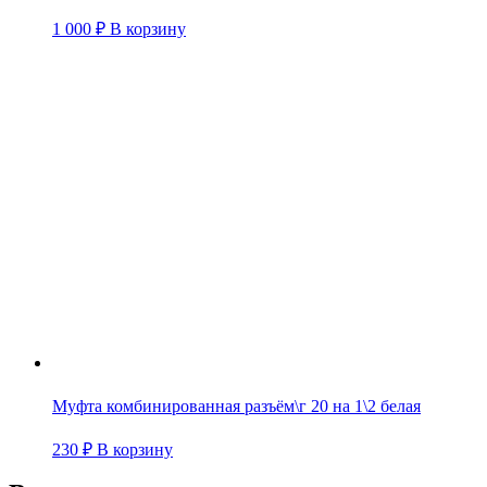
1 000
₽
В корзину
Муфта комбинированная разъём\г 20 на 1\2 белая
230
₽
В корзину