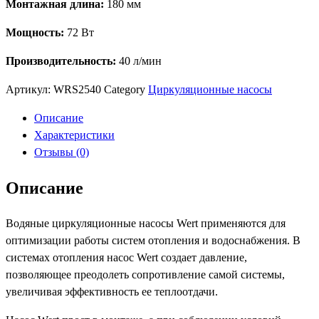
Монтажная длина:
180 мм
циркуляционный
Wert
Мощность:
72 Вт
25-
4\180
Производительность:
40 л/мин
Артикул:
WRS2540
Category
Циркуляционные насосы
Описание
Характеристики
Отзывы (0)
Описание
Водяные циркуляционные насосы Wert применяются для
оптимизации работы систем отопления и водоснабжения. В
системах отопления насос Wert создает давление,
позволяющее преодолеть сопротивление самой системы,
увеличивая эффективность ее теплоотдачи.