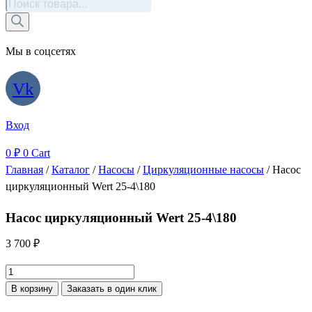
Поиск
товаров
Мы в соцсетях
Vk
Вход
0
₽
0
Cart
Главная
/
Каталог
/
Насосы
/
Циркуляционные насосы
/ Насос
циркуляционный Wert 25-4\180
Насос циркуляционный Wert 25-4\180
3 700
₽
Количество
товара
В корзину
Заказать в один клик
Насос