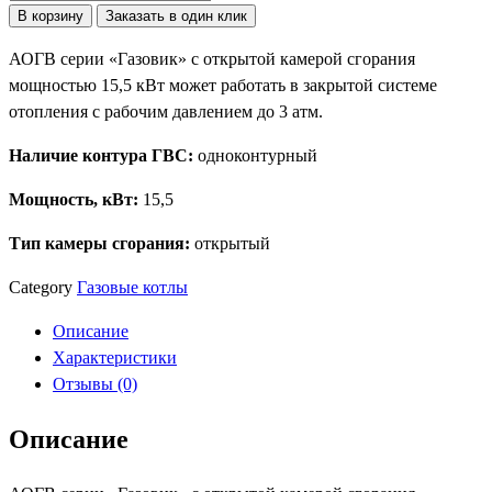
товара
В корзину
Заказать в один клик
Газовый
АОГВ серии «Газовик» с открытой камерой сгорания
котёл
мощностью 15,5 кВт может работать в закрытой системе
АОГВ
отопления с рабочим давлением до 3 атм.
15,5
серия
Наличие контура ГВС:
одноконтурный
«Газовик»
Мощность, кВт:
15,5
Тип камеры сгорания:
открытый
Category
Газовые котлы
Описание
Характеристики
Отзывы (0)
Описание