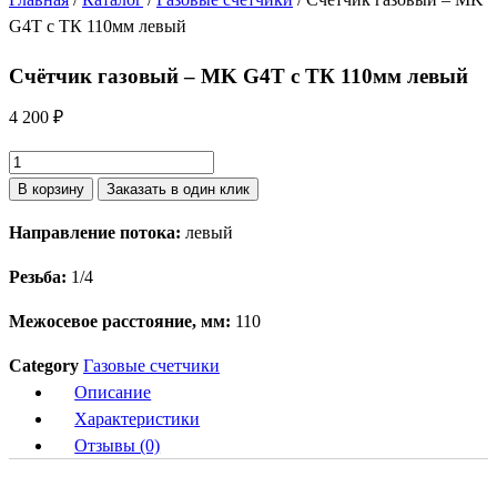
G4T с ТК 110мм левый
Счётчик газовый – MK G4T с ТК 110мм левый
4 200
₽
Количество
товара
В корзину
Заказать в один клик
Счётчик
Направление потока:
левый
газовый
-
Резьба:
1/4
MK
G4T
Межосевое расстояние, мм:
110
с
Category
Газовые счетчики
ТК
Описание
110мм
Характеристики
левый
Отзывы (0)