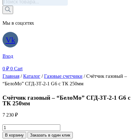
Поиск
товаров
Мы в соцсетях
Vk
Вход
0
₽
0
Cart
Главная
/
Каталог
/
Газовые счетчики
/ Счётчик газовый –
“БелоМо” СГД-3Т-2-1 G6 с ТК 250мм
Счётчик газовый – “БелоМо” СГД-3Т-2-1 G6 с
ТК 250мм
7 230
₽
Количество
товара
В корзину
Заказать в один клик