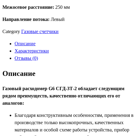
Счётчик
Межосевое расстояние:
250 мм
газовый
-
Направление потока:
Левый
"БелоМо"
СГД-3Т-2-
Category
Газовые счетчики
1
Описание
G6
Характеристики
с
Отзывы (0)
ТК
250мм
Описание
Газовый расходомер G6 СГД-3Т-2 обладает следующим
рядом преимуществ, качественно отличающих его от
аналогов:
Благодаря конструктивным особенностям, применения в
производстве только высокопрочных, качественных
материалов и особой схеме работы устройства, прибор