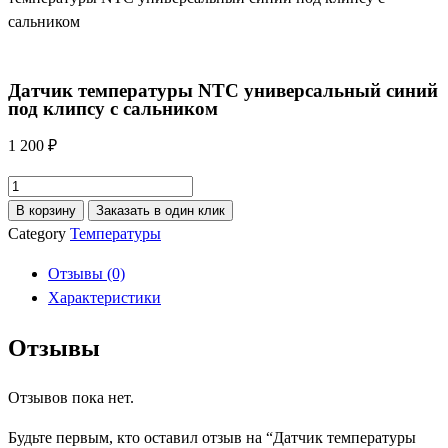
сальником
Датчик температуры NTC универсальный синий
под клипсу с сальником
1 200
₽
Количество
товара
В корзину
Заказать в один клик
Датчик
Category
Температуры
температуры
Отзывы (0)
NTC
Характеристики
универсальный
синий
Отзывы
под
клипсу
Отзывов пока нет.
с
сальником
Будьте первым, кто оставил отзыв на “Датчик температуры