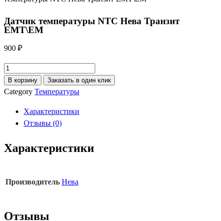
Датчик температуры NTC Нева Транзит
ЕМТ\ЕМ
900
₽
Количество
товара
В корзину
Заказать в один клик
Датчик
Category
Температуры
температуры
Характеристики
NTC
Отзывы (0)
Нева
Транзит
Характеристики
ЕМТ\ЕМ
Производитель
Нева
Отзывы