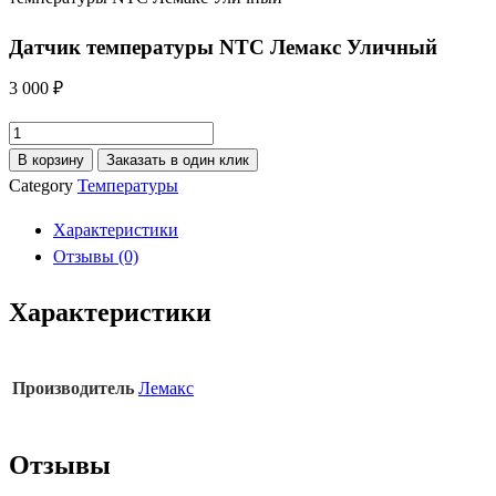
Датчик температуры NTC Лемакс Уличный
3 000
₽
Количество
товара
В корзину
Заказать в один клик
Датчик
Category
Температуры
температуры
Характеристики
NTC
Отзывы (0)
Лемакс
Уличный
Характеристики
Производитель
Лемакс
Отзывы