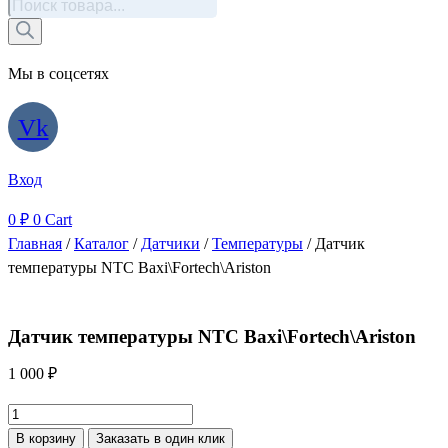
Поиск
товаров
Мы в соцсетях
Vk
Вход
0
₽
0
Cart
Главная
/
Каталог
/
Датчики
/
Температуры
/ Датчик
температуры NTC Baxi\Fortech\Ariston
Датчик температуры NTC Baxi\Fortech\Ariston
1 000
₽
Количество
товара
В корзину
Заказать в один клик