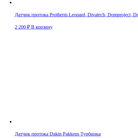
Датчик протока Protherm Leopard, Divatech, Domproject, D
2 200
₽
В корзину
Датчик протока Dakin Pakkens Турбинка