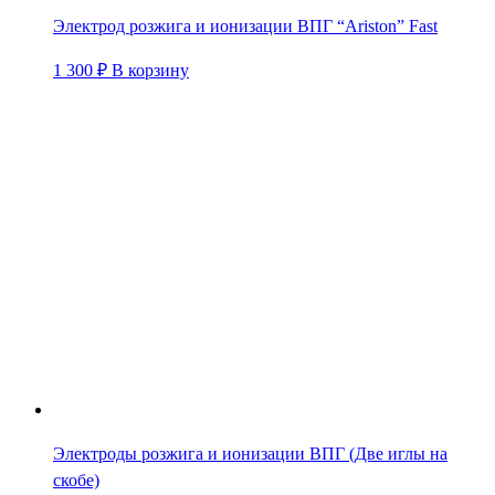
Электрод розжига и ионизации ВПГ “Ariston” Fast
1 300
₽
В корзину
Электроды розжига и ионизации ВПГ (Две иглы на
скобе)