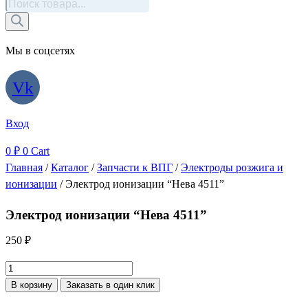
Поиск
товаров
Мы в соцсетях
Vk
Вход
0
₽
0
Cart
Главная
/
Каталог
/
Запчасти к ВПГ
/
Электроды розжига и
ионизации
/ Электрод ионизации “Нева 4511”
Электрод ионизации “Нева 4511”
250
₽
Количество
товара
В корзину
Заказать в один клик
Электрод