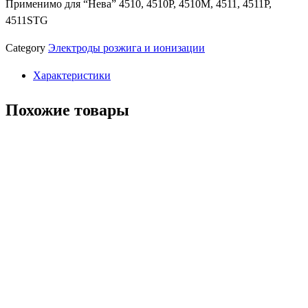
Применимо для “Нева” 4510, 4510P, 4510М, 4511, 4511Р,
ионизации
4511STG
"Нева
4511"
Category
Электроды розжига и ионизации
Характеристики
Похожие товары