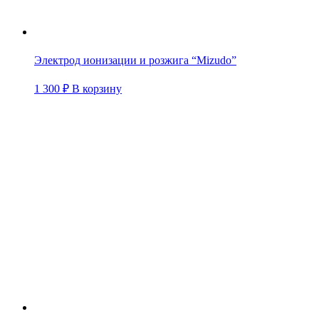
Электрод ионизации и розжига “Mizudo”
1 300
₽
В корзину