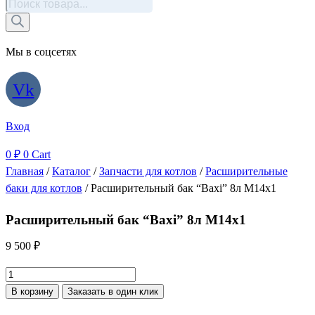
Поиск
товаров
Мы в соцсетях
Vk
Вход
0
₽
0
Cart
Главная
/
Каталог
/
Запчасти для котлов
/
Расширительные
баки для котлов
/ Расширительный бак “Baxi” 8л М14х1
Расширительный бак “Baxi” 8л М14х1
9 500
₽
Количество
товара
В корзину
Заказать в один клик
Расширительный