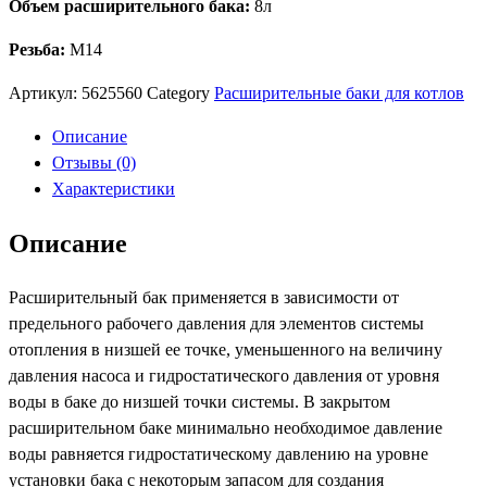
Объем расширительного бака:
8л
бак
"Baxi"
Резьба:
M14
8л
М14х1
Артикул:
5625560
Category
Расширительные баки для котлов
Описание
Отзывы (0)
Характеристики
Описание
Расширительный бак применяется в зависимости от
предельного рабочего давления для элементов системы
отопления в низшей ее точке, уменьшенного на величину
давления насоса и гидростатического давления от уровня
воды в баке до низшей точки системы. В закрытом
расширительном баке минимально необходимое давление
воды равняется гидростатическому давлению на уровне
установки бака с некоторым запасом для создания