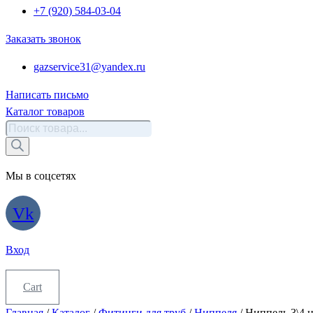
+7 (920) 584-03-04
Заказать звонок
gazservice31@yandex.ru
Написать письмо
Каталог товаров
Поиск
товаров
Мы в соцсетях
Vk
Вход
Cart
Главная
/
Каталог
/
Фитинги для труб
/
Ниппеля
/ Ниппель 3\4 н