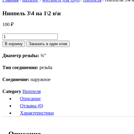
Ниппель 3\4 на 1\2 н\н
100
₽
Количество
товара
В корзину
Заказать в один клик
Ниппель
Диаметр резьбы:
¾”
3\4
на
Тип соединения:
резьба
1\2
н\н
Соединение:
наружное
Category
Ниппеля
Описание
Отзывы (0)
Характеристики
Описание